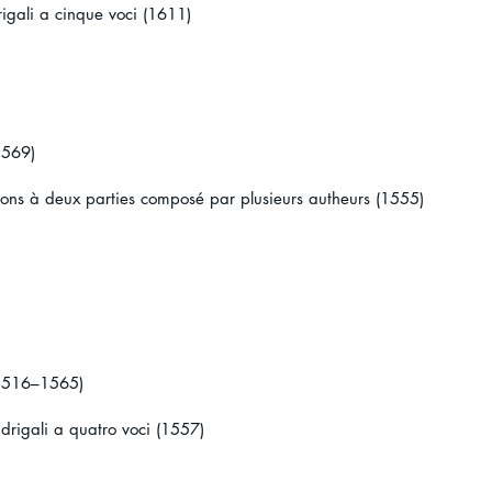
rigali a cinque voci (1611)
1569)
sons à deux parties composé par plusieurs autheurs (1555)
/1516–1565)
drigali a quatro voci (1557)