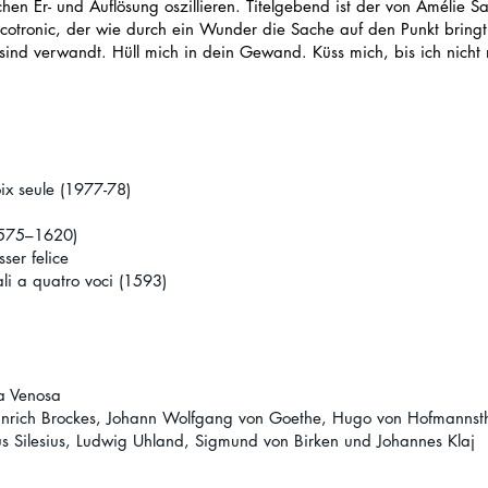
hen Er- und Auflösung oszillieren. Titelgebend ist der von Amélie S
otronic, der wie durch ein Wunder die Sache auf den Punkt bring
ind verwandt. Hüll mich in dein Gewand. Küss mich, bis ich nich
)
ix seule (1977-78)
 (1575–1620)
ser felice
i a quatro voci (1593)
a Venosa
inrich Brockes, Johann Wolfgang von Goethe, Hugo von Hofmannstha
us Silesius, Ludwig Uhland, Sigmund von Birken und Johannes Klaj