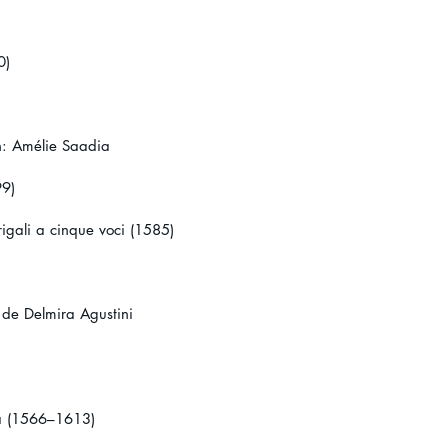
)
0)
n: Amélie Saadia
99)
rigali a cinque voci (1585)
de Delmira Agustini
sa (1566–1613)