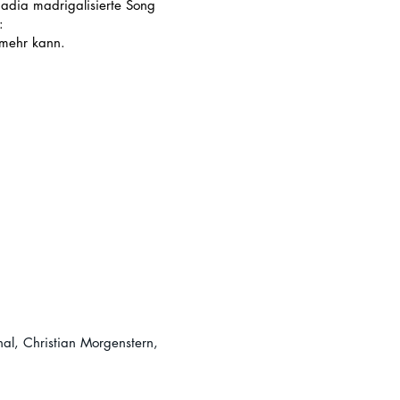
aadia madrigalisierte Song
t:
t mehr kann.
l, Christian Morgenstern,