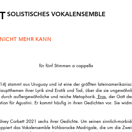
T
SOLISTISCHES VOKALENSEMBLE
H NICHT MEHR KANN
für fünf Stimmen a cappella
14) stammt aus Uruguay und ist eine der größten lateinamerikanisc
auptthemen ihrer Lyrik sind Erotik und Tod, über die sie ungewöhnli
t durch außergewöhnliche und reiche Metaphorik.
Eros
, der Gott der
ation für Agustini. Er kommt häufig in ihren Gedichten vor. Sie widm
idney Corbett 2021 sechs ihrer Gedichte. Um seinen sinnlich-morbide
uppiert das Vokalensemble frühbarocke Madrigale, die um die Zwei