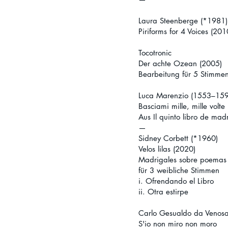
Laura Steenberge (*1981
Piriforms for 4 Voices (201
Tocotronic
Der achte Ozean (2005)
Bearbeitung für 5 Stimme
Luca Marenzio (1553–15
Basciami mille, mille volte
Aus Il quinto libro de mad
—
Sidney Corbett (*1960)
Velos lilas (2020)
Madrigales sobre poemas 
für 3 weibliche Stimmen
i. Ofrendando el Libro
ii. Otra estirpe
Carlo Gesualdo da Veno
S'io non miro non moro