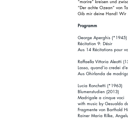
“morire” kreisen und zwisc
“Der achte Ozean” von Toc
Gib mir deine Hand! Wir s
Programm
George Aperghis (*1945
Récitation 9: Désir
Aus 14 Récitations pour vo
Raffaella Vittoria Aleotti
Lasso, quand’io credei d’es
Aus Ghirlanda de madrigal
Lucia Ronchetti (*1963)
Blumenstudien (2013)
Madrigale a cinque voci
with music by Gesualdo d
Fragmente von Barthold H
Rainer Maria Rilke, Angel
—