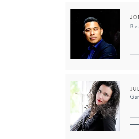
JO
Bas
JU
Ga