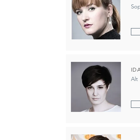
Sop
ID
Alt