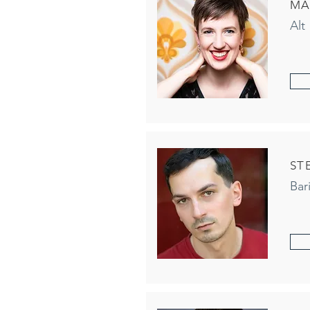
MA
Alt
ST
Bar