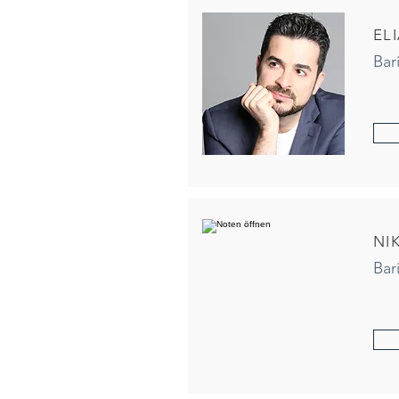
EL
Bar
NI
Bar