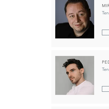
MI
Ten
PE
Ten