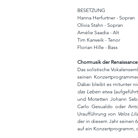
BESETZUNG
Hanna Herfurtner - Sopran
Olivia Stahn - Sopran
Amélie Saadia - Alt
Tim Karweik - Tenor
Florian Hille - Bass
Chormusik der Renaissanc
Das solistische Vokalensem
seinen Konzertprogrammen
Dabei bleibt es mitunter n
das Leben
 etwa (aufgeführ
und Motetten Johann Sebas
Carlo Gesualdo oder Ant
Uraufführung von 
Velos Li
der in diesem Jahr seinen 6
auf ein Konzertprogramm, d