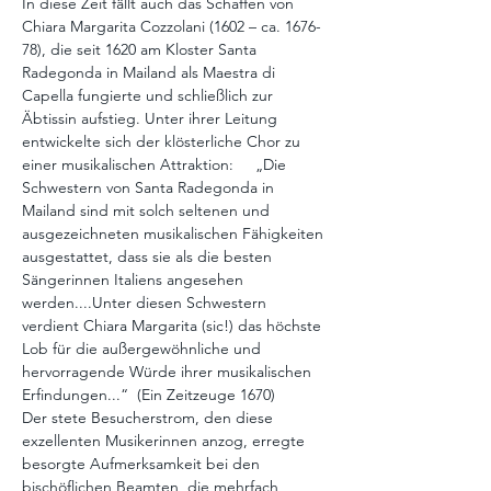
In diese Zeit fällt auch das Schaffen von 
Chiara Margarita Cozzolani (1602 – ca. 1676-
78), die seit 1620 am Kloster Santa 
Radegonda in Mailand als Maestra di 
Capella fungierte und schließlich zur 
Äbtissin aufstieg. Unter ihrer Leitung 
entwickelte sich der klösterliche Chor zu 
einer musikalischen Attraktion:     „Die 
Schwestern von Santa Radegonda in 
Mailand sind mit solch seltenen und 
ausgezeichneten musikalischen Fähigkeiten 
ausgestattet, dass sie als die besten 
Sängerinnen Italiens angesehen 
werden....Unter diesen Schwestern 
verdient Chiara Margarita (sic!) das höchste 
Lob für die außergewöhnliche und 
hervorragende Würde ihrer musikalischen 
Erfindungen...“  (Ein Zeitzeuge 1670)
Der stete Besucherstrom, den diese 
exzellenten Musikerinnen anzog, erregte 
besorgte Aufmerksamkeit bei den 
bischöflichen Beamten, die mehrfach 