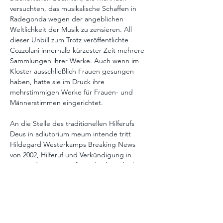
versuchten, das musikalische Schaffen in 
Radegonda wegen der angeblichen 
Weltlichkeit der Musik zu zensieren. All 
dieser Unbill zum Trotz veröffentlichte 
Cozzolani innerhalb kürzester Zeit mehrere 
Sammlungen ihrer Werke. Auch wenn im 
Kloster ausschließlich Frauen gesungen 
haben, hatte sie im Druck ihre 
mehrstimmigen Werke für Frauen- und 
Männerstimmen eingerichtet.
An die Stelle des traditionellen Hilferufs 
Deus in adiutorium meum intende tritt 
Hildegard Westerkamps Breaking News 
von 2002, Hilferuf und Verkündigung in 
einem, das sie im Auftrag des kanadischen 
Rundfunks zum ersten Jahrestag des 11. 
September 2001 geschaffen hat.
Beginnend mit dem Herzschlag des 
ungeborenen Kindes entsteht ein 
zeitgenössischer Puls, der sich durch die 