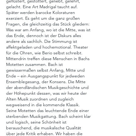
geflüstert, gestottert, geliebt, gelehrt,
gelacht. Eine Art Madrigal taucht auf.
Später werden barocke Koloraturen
exerziert. Es geht um die ganz großen
Fragen, die gleichzeitig das Stück gliedern:
Was war am Anfang, wo ist die Mitte, was ist
das Ende, dennoch ist der Diskurs alles
andere als sachlich. Die Stimmung ist
affektgeladen und hochemotional. Theater
für die Ohren, wie Berio selbst schreibt.
Mittendrin treffen diese Menschen in Bachs
Motetten zusammen. Bach ist
gewissermaßen selbst Anfang, Mitte und
Ende – ein Ausgangspunkt für jedweden
Ensemblegesang, der Konsens. Die Mitte
der abendländischen Musikgeschichte und
der Höhepunkt dessen, was wir heute der
Alten Musik zuordnen und zugleich
wegweisend in die kommende Klassik.
Seine Motetten das leuchtende Ende einer
sterbenden Musikgattung. Bach scheint klar
und logisch, seine Schönheit ist
berauschend, die musikalische Qualität
über jede Kritik erhaben. Wir haben die