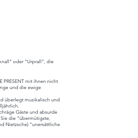
all" oder "Urprall", die
E PRESENT mit ihnen nicht
änge und die ewige
d überlegt musikalisch und
jährlich.
 schräge Gäste und absurde
 Sie die "übermütigste,
d Nietzsche) "unersättliche