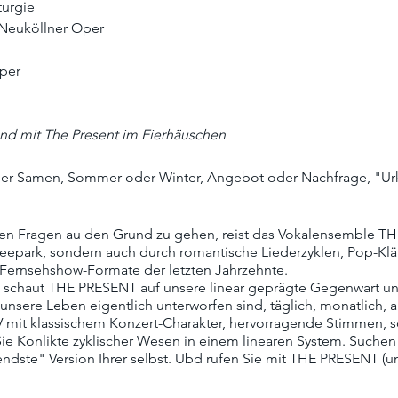
urgie
 Neuköllner Oper
per
und mit The Present im Eierhäuschen
er Samen, Sommer oder Winter, Angebot oder Nachfrage, "Urkn
en Fragen au den Grund zu gehen, reist das Vokalensemble TH
reepark, sondern auch durch romantische Liederzyklen, Pop-Kl
Fernsehshow-Formate der letzten Jahrzehnte.
 schaut THE PRESENT auf unsere linear geprägte Gegenwart un
unsere Leben eigentlich unterworfen sind, täglich, monatlich, all
-TV mit klassischem Konzert-Charakter, hervorragende Stimmen,
ie Konlikte zyklischer Wesen in einem linearen System. Suchen
dste" Version Ihrer selbst. Ubd rufen Sie mit THE PRESENT (un