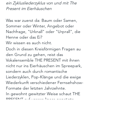
ein Zyklusliederzyklus von und mit The
Present im Eierhäuschen
Was war zuerst da: Baum oder Samen,
Sommer oder Winter, Angebot oder
Nachfrage, "Urknall" oder "Urprall", die
Henne oder das Ei?
Wir wissen es auch nicht.
Doch in diesen Kreisförmigen Fragen au
den Grund zu gehen, reist das
Vokalensemble THE PRESENT mit ihnen
nicht nur ins Eierhäuschen im Spreepark,
sondern auch durch romantische
Liederzyklen, Pop-Klänge und die ewige
Wiederkunft verschiedener Fernsehshow-
Formate der letzten Jahrzehnte.
In gewohnt gewitzter Weise schaut THE
PRESENT auf unsere linear geprägte
Gegenwart und überlegt musikalisch und
spielerisch, welchen Zyklen unsere Leben
eigentlich unterworfen sind, täglich,
monatlich, alljährlich.
Freuen Sie sich auf Realti-TV mit klassischem