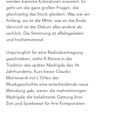
werden barocke Koloraturen exerziert. Es 
geht um die ganz großen Fragen, die 
gleichzeitig das Stück gliedern: Was war am 
Anfang, wo ist die Mitte, was ist das Ende, 
dennoch ist der Diskurs alles andere als 
sachlich. Die Stimmung ist affektgeladen 
und hochemotional.
Ursprünglich für eine Radioübertragung 
geschrieben, steht A-Ronne in der 
Tradition des späten Madrigals des 16. 
Jahrhunderts. Kurz bevor Claudio 
Monteverdi mit L ́Orfeo der 
Musikgeschichte eine entscheidende neue 
Wendung gab, waren die mehrstimmigen 
Madrigale die beliebteste Gattung ihrer 
Zeit und Spielwiese für ihre Komponisten. 
Sie erzählen vom Leben der Menschen, 
vom Lieben, vom Leiden, von Hunger und 
Lust, komisch, tragisch, ironisch, 
berührend. In Vecchis Madrigalkomödie L 
́Amfiparnaso gibt es noch keine sichtbare 