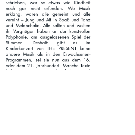
schrieben, war so etwas wie Kindheit
noch gar nicht erfunden. Wo Musik
erklang, waren alle gemeint und alle
vereint – Jung und Alt in Spaß und Tanz
und Melancholie. Alle sollten und wollten
ihr Vergnügen haben an der kunstvollen
Polyphonie, am ausgelassenen Spiel der
Stimmen.
Deshalb gibt es im
Kinderkonzert von THE PRESENT keine
andere Musik als in den Erwachsenen-
Programmen, sei sie nun aus dem 16.
oder dem 21. Jahrhundert. Manche Texte
haben wir etwas
bearbeitet und
übersetzt.
Das Stück „Instinkt“ von Carola Bauckholt
zieht sich als roter Faden durch das
Programm. Die Komponistin hat 2007 aus
Transkriptionen von Singhunden dieses
Werk geschrieben. Um die
zeitgenössische Musik Kindern zugänglich
zu machen, wird es durchwoben mit
allerlei tierischer Musik aus der frühen
Musikgeschichte.