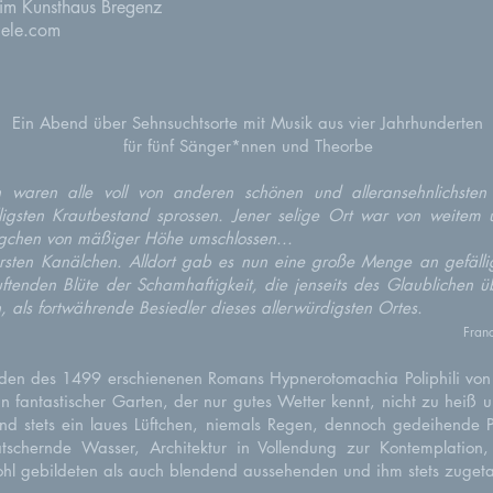
 im Kunsthaus Bregenz
iele.com
Ein Abend über Sehnsuchtsorte mit Musik aus vier Jahrhunderten
für fünf Sänger*nnen und Theorbe
 waren alle voll von anderen schönen und alleransehnlichste
lligsten Krautbestand sprossen. Jener selige Ort war von weitem
gchen von mäßiger Höhe umschlossen...
arsten Kanälchen. Alldort gab es nun eine große Menge an gefäll
 duftenden Blüte der Schamhaftigkeit, die jenseits des Glaubliche
, als fortwährende Besiedler dieses allerwürdigsten Ortes.
Fran
lden des 1499 erschienenen Romans Hypnerotomachia Poliphili von F
in fantastischer Garten, der nur gutes Wetter kennt, nicht zu heiß 
nd stets ein laues Lüftchen, niemals Regen, dennoch gedeihende
ätschernde Wasser, Architektur in Vollendung zur Kontemplation,
ohl gebildeten als auch blendend aussehenden und ihm stets zug