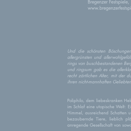
Bregenzer Festspiele,
www.bregenzerfestsp
Und die schönsten Böschungen
allergrünsten und allerwohlgefä
rings von buschbestandenen Ber
und ringsum gab es die allerkl
recht zärtlichen Alter, mit der
ihren nicht-mannhaften Geliebten
Poliphilo, dem liebeskranken He
im Schlaf eine utopische Welt: E
Himmel, ausreichend Schatten u
bezaubernde Tiere, lieblich pl
anregende Gesellschaft von sow