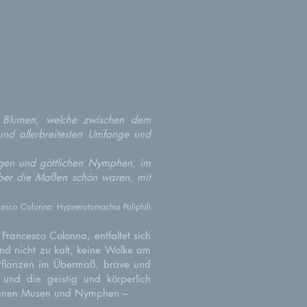
n Blumen, welche zwischen dem
 und allerbreitesten Umfange und
igen und göttlichen Nymphen, im
n über die Maßen schön waren, mit
cesco Colonna: Hypnerotomachia Poliphili
rancesco Colonna, entfaltet sich
und nicht zu kalt, keine Wolke am
 Pflanzen im Übermaß, brave und
 und die geistig und körperlich
etanen Musen und Nymphen –