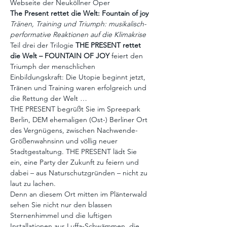
Webseite der Neuköllner Oper
The Present rettet die Welt: Fountain of joy
Tränen, Training und Triumph: musikalisch-
performative Reaktionen auf die Klimakrise
Teil drei der Trilogie 
THE PRESENT rettet 
die Welt – FOUNTAIN OF JOY 
feiert den 
Triumph der menschlichen 
Einbildungskraft: Die Utopie beginnt jetzt, 
Tränen und Training waren erfolgreich und 
die Rettung der Welt …
THE PRESENT begrüßt Sie im Spreepark 
Berlin, DEM ehemaligen (Ost-) Berliner Ort 
des Vergnügens, zwischen Nachwende-
Größenwahnsinn und völlig neuer 
Stadtgestaltung. THE PRESENT lädt Sie 
ein, eine Party der Zukunft zu feiern und 
dabei – aus Naturschutzgründen – nicht zu 
laut zu lachen.
Denn an diesem Ort mitten im Plänterwald 
sehen Sie nicht nur den blassen 
Sternenhimmel und die luftigen 
Installationen aus Luffa-Schwämmen, die 