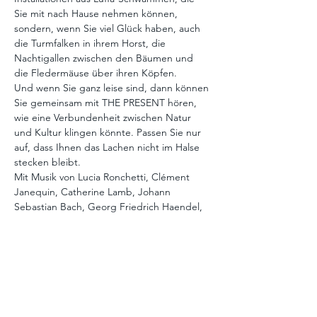
Sie mit nach Hause nehmen können, 
sondern, wenn Sie viel Glück haben, auch 
die Turmfalken in ihrem Horst, die 
Nachtigallen zwischen den Bäumen und 
die Fledermäuse über ihren Köpfen.
Und wenn Sie ganz leise sind, dann können 
Sie gemeinsam mit THE PRESENT hören, 
wie eine Verbundenheit zwischen Natur 
und Kultur klingen könnte. Passen Sie nur 
auf, dass Ihnen das Lachen nicht im Halse 
stecken bleibt.
Mit Musik von Lucia Ronchetti, Clément 
Janequin, Catherine Lamb, Johann 
Sebastian Bach, Georg Friedrich Haendel, 
Giorgio Moroder, Kenneth Lorin Darby, 
John Cage, Bobby McFerrin, Brian Wilson, 
Terry Gilkyson, Ludwig van Beethoven, 
Anthony Newley, Lesslie Bricusse
Die drei Damen und zwei Herren vom 
solistischen Vokalensemble THE PRESENT 
haben sich viel vorgenommen: In drei 