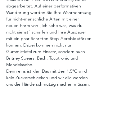
abgearbeitet. Auf einer performativen 
Wanderung werden Sie Ihre Wahrnehmung 
für nicht-menschliche Arten mit einer 
neuen Form von „Ich sehe was, was du 
nicht siehst“ schärfen und Ihre Ausdauer 
mit ein paar Schritten Step-Aerobic stärken 
können. Dabei kommen nicht nur 
Gummistiefel zum Einsatz, sondern auch 
Britney Spears, Bach, Tocotronic und 
Mendelssohn.
Denn eins ist klar: Das mit den 1,5°C wird 
kein Zuckerschlecken und wir alle werden 
uns die Hände schmutzig machen müssen.
mit Musik von Helene Fischer, Johann 
Sebastian Bach, Britney Spears, Felix 
Mendelssohn, Franz Schubert, Pérotin, 
Tocotronic, Alvin Lucier
Die drei Damen und zwei Herren vom 
solistischen Vokalensemble THE PRESENT 
haben sich viel vorgenommen: In drei 
Teilen von April bis Juli laden sie ein, mal 