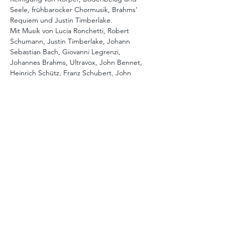
Seele, frühbarocker Chormusik, Brahms‘ 
Requiem und Justin Timberlake.
Mit Musik von Lucia Ronchetti, Robert 
Schumann, Justin Timberlake, Johann 
Sebastian Bach, Giovanni Legrenzi, 
Johannes Brahms, Ultravox, John Bennet, 
Heinrich Schütz, Franz Schubert, John 
Dowland, Johann Theile
Die drei Damen und zwei Herren vom 
solistischen Vokalensemble THE PRESENT 
haben sich viel vorgenommen: In drei 
Teilen laden sie von April bis Juli ein, mal 
eben die Welt zu retten – an Orten, die 
untrennbar mit Berlins Verwandlung und 
einem neuen Verständnis von Natur und 
Stadt verbunden sind. In kollektiver Arbeit 
mit Regisseurin und Autorin Therese 
Schmidt und Ausstatterin Hsuan Huang 
sind drei musikalische Abende entstanden, 
die der Klimakrise mit völliger 
Selbstüberschätzung und mit einem 