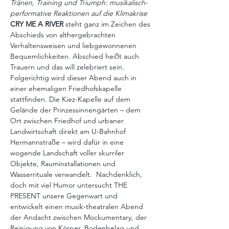
Tränen, Training und Triumph: musikalisch-
performative Reaktionen auf die Klimakrise
CRY ME A RIVER 
steht ganz im Zeichen des 
Abschieds von althergebrachten 
Verhaltensweisen und liebgewonnenen 
Bequemlichkeiten. Abschied heißt auch 
Trauern und das will zelebriert sein. 
Folgerichtig wird dieser Abend auch in 
einer ehemaligen Friedhofskapelle 
stattfinden. Die Kiez-Kapelle auf dem 
Gelände der Prinzessinnengärten – dem 
Ort zwischen Friedhof und urbaner 
Landwirtschaft direkt am U-Bahnhof 
Hermannstraße – wird dafür in eine 
wogende Landschaft voller skurriler 
Objekte, Rauminstallationen und 
Wasserrituale verwandelt.  Nachdenklich, 
doch mit viel Humor untersucht THE 
PRESENT unsere Gegenwart und 
entwickelt einen musik-theatralen Abend 
der Andacht zwischen Mockumentary, der 
Reinigung von Körper, Bodenbelag und 