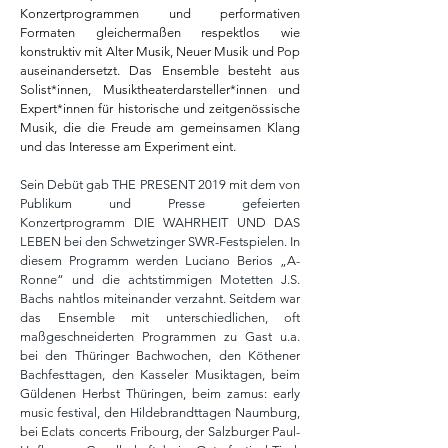
Konzertprogrammen und performativen
Formaten gleichermaßen respektlos wie
konstruktiv mit Alter Musik, Neuer Musik und Pop
auseinandersetzt. Das Ensemble besteht aus
Solist*innen, Musiktheaterdarsteller*innen und
Expert*innen für historische und zeitgenössische
Musik, die die Freude am gemeinsamen Klang
und das Interesse am Experiment eint.
Sein Debüt gab THE PRESENT 2019 mit dem von
Publikum und Presse gefeierten
Konzertprogramm DIE WAHRHEIT UND DAS
LEBEN bei den Schwetzinger SWR-Festspielen. In
diesem Programm werden Luciano Berios „A-
Ronne“ und die achtstimmigen Motetten J.S.
Bachs nahtlos miteinander verzahnt. Seitdem war
das Ensemble mit unterschiedlichen, oft
maßgeschneiderten Programmen zu Gast u.a.
bei den Thüringer Bachwochen, den Köthener
Bachfesttagen, den Kasseler Musiktagen, beim
Güldenen Herbst Thüringen, beim zamus: early
music festival, den Hildebrandttagen Naumburg,
bei Eclats concerts Fribourg, der Salzburger Paul-