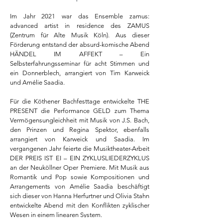
Im Jahr 2021 war das Ensemble zamus:
advanced artist in residence des ZAMUS
(Zentrum für Alte Musik Köln). Aus dieser
Förderung entstand der absurd-komische Abend
HÄNDEL IM AFFEKT – Ein
Selbsterfahrungsseminar für acht Stimmen und
ein Donnerblech, arrangiert von Tim Karweick
und Amélie Saadia.
​Für die Köthener Bachfesttage entwickelte THE
PRESENT die Performance GELD zum Thema
Vermögensungleichheit mit Musik von J.S. Bach,
den Prinzen und Regina Spektor, ebenfalls
arrangiert von Karweick und Saadia. Im
vergangenen Jahr feierte die Musiktheater-Arbeit
DER PREIS IST EI – EIN ZYKLUSLIEDERZYKLUS
an der Neuköllner Oper Premiere. Mit Musik aus
Romantik und Pop sowie Kompositionen und
Arrangements von Amélie Saadia beschäftigt
sich dieser von Hanna Herfurtner und Olivia Stahn
entwickelte Abend mit den Konflikten zyklischer
Wesen in einem linearen System.