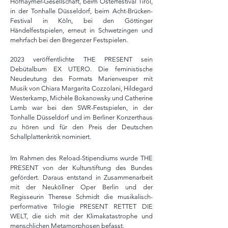
Hofhaymer-Gesellschaft, beim Osterfestival Tirol,
in der Tonhalle Düsseldorf, beim Acht-Brücken-
Festival in Köln, bei den Göttinger
Händelfestspielen, erneut in Schwetzingen und
mehrfach bei den Bregenzer Festspielen.
2023 veröffentlichte THE PRESENT sein
Debütalbum EX UTERO. Die feministische
Neudeutung des Formats Marienvesper mit
Musik von Chiara Margarita Cozzolani, Hildegard
Westerkamp, Michèle Bokanowsky und Catherine
Lamb war bei den SWR-Festspielen, in der
Tonhalle Düsseldorf und im Berliner Konzerthaus
zu hören und für den Preis der Deutschen
Schallplattenkritik nominiert.
Im Rahmen des Reload-Stipendiums wurde THE
PRESENT von der Kulturstiftung des Bundes
gefördert. Daraus entstand in Zusammenarbeit
mit der Neuköllner Oper Berlin und der
Regisseurin Therese Schmidt die musikalisch-
performative Trilogie PRESENT RETTET DIE
WELT, die sich mit der Klimakatastrophe und
menschlichen Metamorphosen befasst.